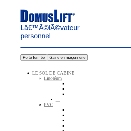
Lâ€™Ã©lÃ©vateur
personnel
LE SOL DE CABINE
Linoléum
PVC