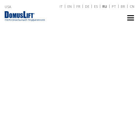
IT
EN
FR
DE
ES
RU
PT
BR
CN
USA
TO
NA