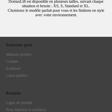
DomusLift est disponible en plusieurs tailles, suivant chaque
situation et besoin : XS, S, Standard et XL.
Choisissez le modèle parfait pour vous et les finitions en style
avec votre environnement.
Solutions pour
Maisons privées
Condos
Extérieur
Lieux publics
Produits
Ligne de produit
Pour intérieur et extérieur