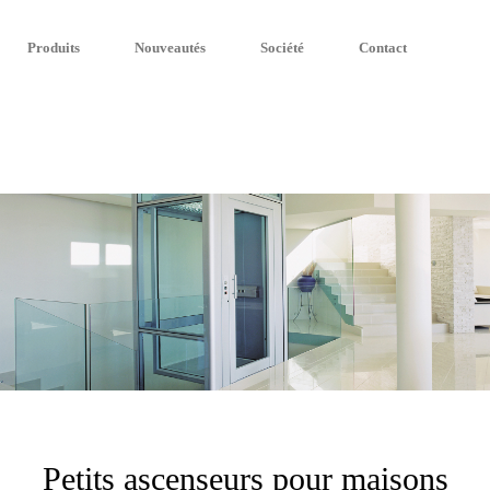
YOUR PERSONAL LIFT
Visit our new USA website
IT
EN
FR
DE
ES
RU
PT
BR
CN
Produits
Nouveautés
Société
Contact
Petits ascenseurs pour maisons