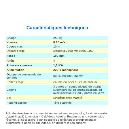
Caractéristiques techniques
Charge
250 kg
Vitesse
0.10 m/s
Course max.
10 m
Dernier étage
standard 2700 mm extra 2450
Fosse
100 mm
Arrêts
4
Puissance moteur
1,1 KW
Alimentation
220 V monophase
Groupe de commande de
600x270x1000 (h) mm
controle
Portes étage
en tôle en acier ou en aluminium
3 parois en contre-plaqué de qualité
Cabine
supérieure ou en laminéplastique ou
avec insertion d'1 ou 2 parois en verre
Sol
Linoléum type marbré
Plafond cabine
Tôle plastifiée
A fin de visualiser la documentation technique des produits, il est nécessaire
d'avoir installé la version 4.0 d'Adobe Acrobat Reader ou une version plus
récente. Si nécessaire, il est possible de télécharger gratuitement le
programme à partir du site Adobe, en utilisant le lien suivant: