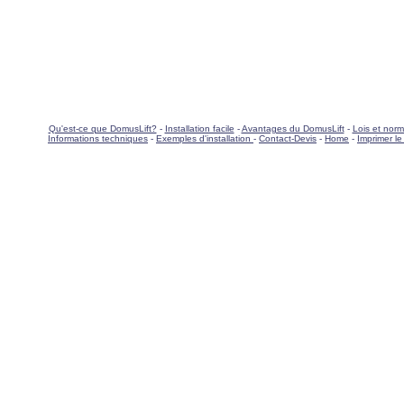
Qu'est-ce que DomusLift?
-
Installation facile
-
Avantages du DomusLift
-
Lois et nor
Informations techniques
-
Exemples d'installation
-
Contact-Devis
-
Home
-
Imprimer le 