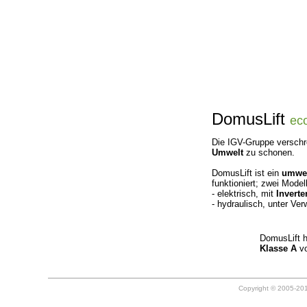
DomusLift
ec
Die IGV-Gruppe verschr
Umwelt
zu schonen.
DomusLift ist ein
umwel
funktioniert; zwei Model
- elektrisch, mit
Invert
- hydraulisch, unter V
DomusLift h
Klasse A
v
Copyright © 2005-20