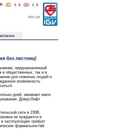
я без лестниц!
ъемник, предназначенный
 в общественных, так и в
ешение для пожилых людей и
ожданную возможность
гаться.
колько дней, занимает мало
луживания. ДомусЛифт
тельской сети в 230В,
ановка не нуждается в
 в эксплуатацию требует
ических формальностей.