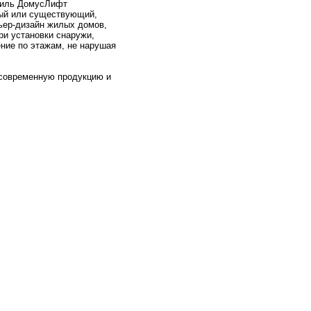
тиль ДомусЛифт
вый или существующий,
ьер-дизайн жилых домов,
ри установки снаружи,
ие по этажам, не нарушая
современную продукцию и