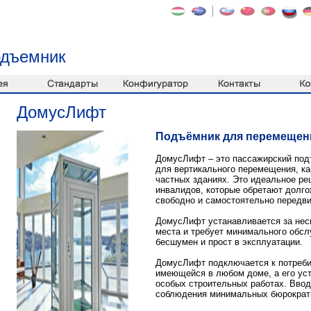
одъемник
ДомусЛифт
Подъëмник для перемещени
ДомусЛифт – это пассажирский под
для вертикального перемещения, как
частных зданиях. Это идеальное р
инвалидов, которые обретают долг
свободно и самостоятельно передви
ДомусЛифт устанавливается за нес
места и требует минимального обс
бесшумен и прост в эксплуатации.
ДомусЛифт подключается к потреби
имеющейся в любом доме, а его уст
особых строительных работах. Ввод
соблюдения минимальных бюрократ