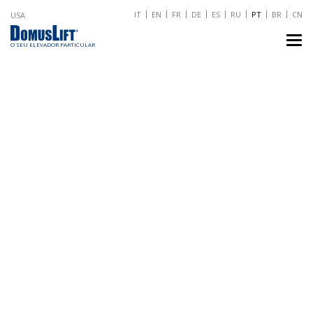
IT
EN
FR
DE
ES
RU
PT
BR
CN
USA
TO
NA