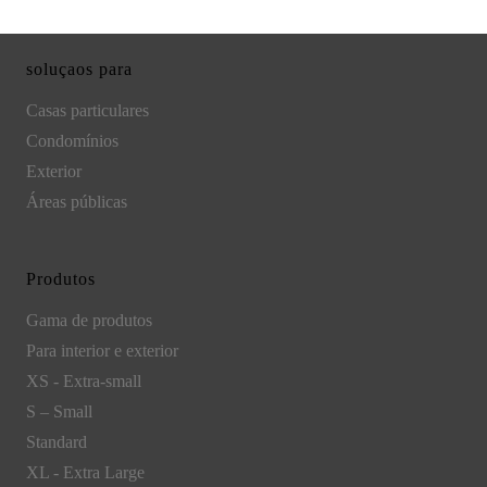
soluçaos para
Casas particulares
Condomínios
Exterior
Áreas públicas
Produtos
Gama de produtos
Para interior e exterior
XS - Extra-small
S – Small
Standard
XL - Extra Large