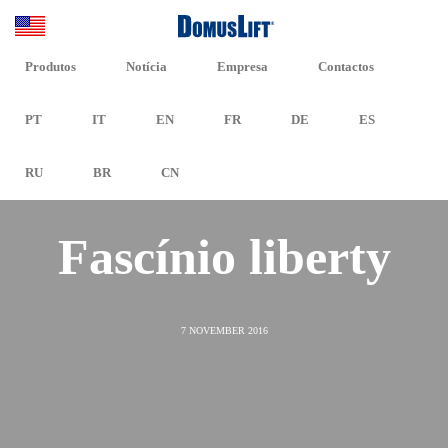
Produtos
Notícia
Empresa
Contactos
PT
IT
EN
FR
DE
ES
RU
BR
CN
Fascínio liberty
7 NOVEMBER 2016