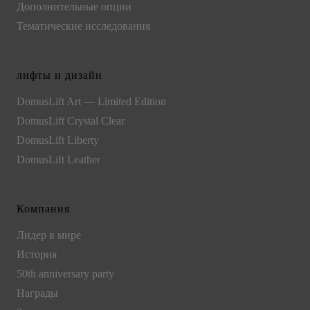
Дополнительные опции
Тематические исследования
лифты и дизайн
DomusLift Art — Limited Edition
DomusLift Crystal Clear
DomusLift Liberty
DomusLift Leather
Компания
Лидер в мире
История
50th anniversary party
Награды