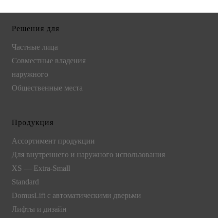
Решения для
Частные лица
Совместные владения
наружного
Общественные места
Продукция
Ассортимент продукции
Для внутреннего и наружного использования
XS — Extra-Small
Standard
DomusLift c автоматическими дверьми
Лифты и дизайн