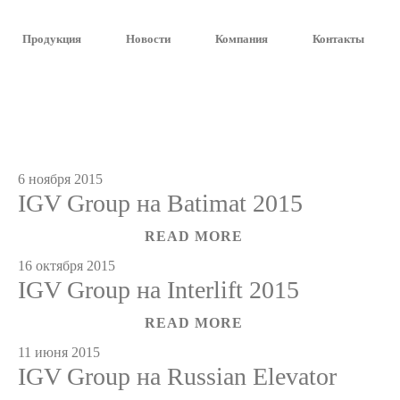
YOUR PERSONAL LIFT
Visit our new USA website
IT
EN
FR
DE
ES
RU
PT
BR
CN
Продукция
Новости
Компания
Контакты
6 ноября 2015
IGV Group на Batimat 2015
READ MORE
16 октября 2015
IGV Group на Interlift 2015
READ MORE
11 июня 2015
IGV Group на Russian Elevator