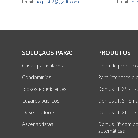
Email:
acquisti2@igvlift.com
Email:
mar
SOLUÇAOS PARA:
PRODUTOS
Casas particulares
Linha de produto
Condomínios
Para interiores e 
Idosos e deficientes
DomusLift XS - Ex
Lugares públicos
DomusLift S - Smal
Desenhadores
DomusLift XL - Ex
Ascensoristas
DomusLift com po
automáticas