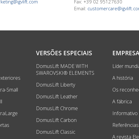
keting@igvlift.com
Fax: +39 02 95127630
Email:
customercare@igvlift.c
VERSÕES ESPECIAIS
EMPRES
s
DomusLift MADE WITH
Líder mundi
SWAROVSKI® ELEMENTS
exteriores
A história
DomusLift Liberty
tra-Small
Os reconhe
DomusLift Leather
l
A fábrica
DomusLift Chrome
traLarge
Informativo
DomusLift Carbon
rtas
Referências
DomusLift Classic
A revista El