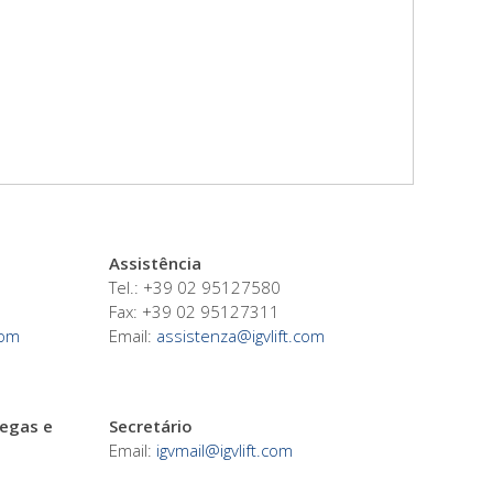
Assistência
Tel.: +39 02 95127580
Fax: +39 02 95127311
com
Email:
assistenza@igvlift.com
regas e
Secretário
Email:
igvmail@igvlift.com