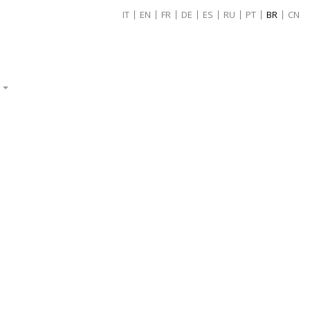
IT
EN
FR
DE
ES
RU
PT
BR
CN