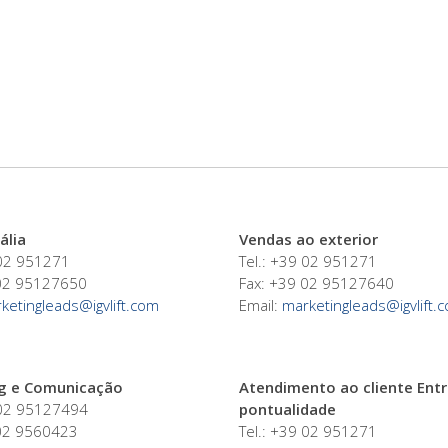
ália
Vendas ao exterior
 02 951271
Tel.: +39 02 951271
 02 95127650
Fax: +39 02 95127640
ketingleads@igvlift.com
Email:
marketingleads@igvlift.
g e Comunicação
Atendimento ao cliente Ent
 02 95127494
pontualidade
 02 9560423
Tel.: +39 02 951271