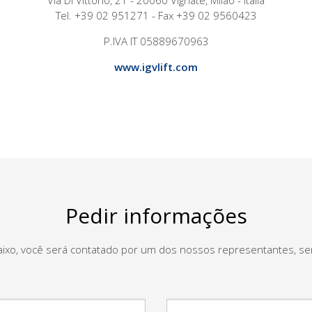
Via Di Vittorio, 21 - 20060 Vignate, Milão - Itália
Tel. +39 02 951271 - Fax +39 02 9560423
P.IVA IT 05889670963
www.igvlift.com
Pedir informações
aixo, você será contatado por um dos nossos representantes, 