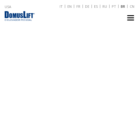
IT
EN
FR
DE
ES
RU
PT
BR
CN
USA
TO
NA