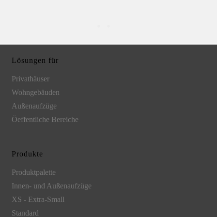
Lösungen für
Privathäuser
Wohngebäuden
Außenaufzüge
Öeffentliche Bereiche
Produkte
Produktpalette
Innen- und Außenaufzüge
XS - Extra-Small
Standard