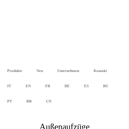
Visit our new USA
IT
EN
FR
DE
ES
RU
PT
BR
CN
website
YOUR PERSONAL LIFT
Produkte
Neu
Unternehmen
Kontakt
IT
EN
FR
DE
ES
RU
PT
BR
CN
Außenaufzüge