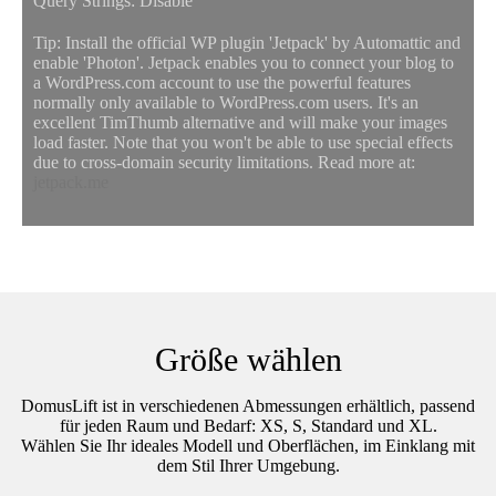
Query Strings: Disable
Tip: Install the official WP plugin 'Jetpack' by Automattic and
enable 'Photon'. Jetpack enables you to connect your blog to
a WordPress.com account to use the powerful features
normally only available to WordPress.com users. It's an
excellent TimThumb alternative and will make your images
load faster. Note that you won't be able to use special effects
due to cross-domain security limitations. Read more at:
jetpack.me
Größe wählen
DomusLift ist in verschiedenen Abmessungen erhältlich, passend
für jeden Raum und Bedarf: XS, S, Standard und XL.
Wählen Sie Ihr ideales Modell und Oberflächen, im Einklang mit
dem Stil Ihrer Umgebung.