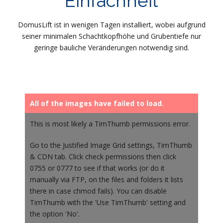
Einfachheit
DomusLift ist in wenigen Tagen installiert, wobei aufgrund
seiner minimalen Schachtkopfhöhe und Grubentiefe nur
geringe bauliche Veränderungen notwendig sind.
All of the images have failed to load.
This is most likely a TimThumb permissions error.
Go to the Justified Image Grid settings, TimThumb
& CDN tab. Click check permissions then click
0755 or 0777 to see if that works (or do it
manually via FTP, on the files and folders it lists
there in case chmod fails). You can disable
TimThumb with the 'Use TimThumb' setting and
the option 'No'.