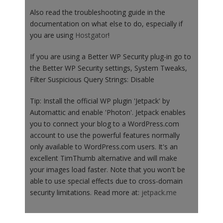
Also read the troubleshooting guide in the
documentation on what else to do, especially if
you are using
Hostgator
!
If you are using a Better WP Security plug-in go to
the Better WP Security settings, System Tweaks,
Filter Suspicious Query Strings: Disable
Tip: Install the official WP plugin 'Jetpack' by
Automattic and enable 'Photon'. Jetpack enables
you to connect your blog to a WordPress.com
account to use the powerful features normally
only available to WordPress.com users. It's an
excellent TimThumb alternative and will make
your images load faster. Note that you won't be
able to use special effects due to cross-domain
security limitations. Read more at:
jetpack.me