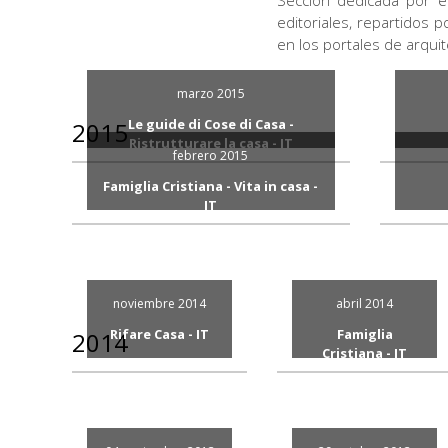
Sección dedicada por e
editoriales, repartidos 
en los portales de arquit
marzo 2015
Le guide di Cose di Casa -
2015
Ristrutturare la casa - IT
IGV 
febrero 2015
Elevatori e montascale
Famiglia Cristiana - Vita in casa -
Download (1,16 MB)
IT
La casa bella e sicura
Download (373,86 kB)
noviembre 2014
abril 2014
Rifare Casa - IT
Famiglia
2014
Cristiana - IT
Gli ascensori per
uso domestico
La casa senza
barriere
Download (1,10
MB)
Download (952,38