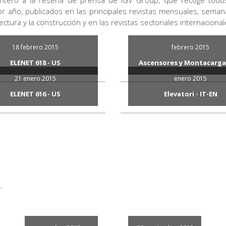
ntero a la reseña de prensa de IGV Group, que recoge todos l
por año, publicados en las principales revistas mensuales, semana
ectura y la construcción y en las revistas sectoriales internacional
18 febrero 2015
febrero 2015
ELENET 618 - US
Ascensores y Montacargas
ELEVATOR US Names President
Homelift: el ascensor de m
21 enero 2015
enero 2015
recorrido
Download (206,49 kB)
ELENET 616 - US
Elevatori - IT-EN
Download (1,00 MB)
Focus on Residential Lifts
IGV Group, debutto a Miami c
DomusLift
Download (175,61 kB)
Download (421,07 kB)