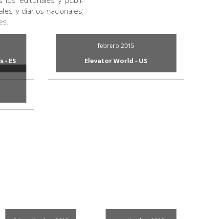
os editoriales y publi-
les y diarios nacionales,
es.
febrero 2015
 - ES
Elevator World - US
ayor
Custom Home Elevators for U.S.
Market
Download (1,18 MB)
on il