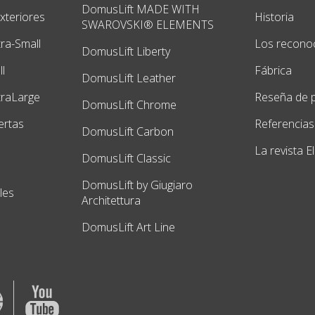
DomusLift MADE WITH
exteriores
Historia
SWAROVSKI® ELEMENTS
tra-Small
Los recono
DomusLift Liberty
l
Fábrica
DomusLift Leather
traLarge
Reseña de 
DomusLift Chrome
ertas
Referencias
DomusLift Carbon
La revista E
DomusLift Classic
DomusLift by Giugiaro
les
Architettura
DomusLift Art Line