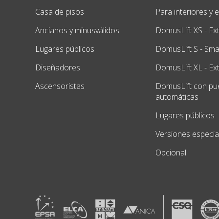
Casa de pisos
Para interiores y 
Ancianos y minusválidos
DomusLift XS - Ex
Lugares públicos
DomusLift S - Smal
Diseñadores
DomusLift XL - Ex
Ascensoristas
DomusLift con pu
automáticas
Lugares públicos
Versiones especia
Opcional