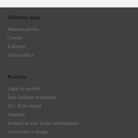
Solutions pour
Maisons privées
Condos
Extérieur
Lieux publics
Produits
Ligne de produit
Pour intérieur et extérieur
XS - Extra-Small
Standard
DomusLift avec portes automatiques
Ascenseurs et design