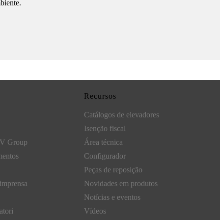
biente.
Recursos
Catálogos de elevadores
Isenção fiscal
GV Group
Área técnica
mentos
Configurador
Peças de reposição
 imprensa
Novidades em produtos
Notícias e eventos
atori
Vídeos