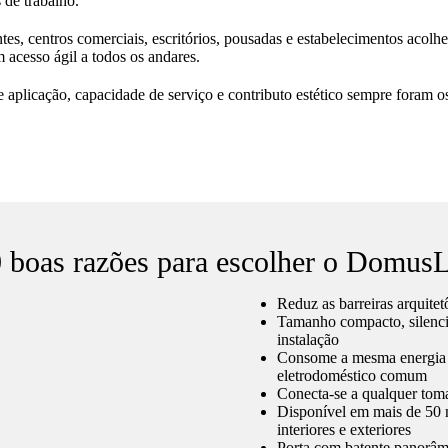
 de trabalho.
ntes, centros comerciais, escritórios, pousadas e estabelecimentos aco
acesso ágil a todos os andares.
e aplicação, capacidade de serviço e contributo estético sempre foram o
 boas razões para escolher o DomusL
Reduz as barreiras arquitet
Tamanho compacto, silencio
instalação
Consome a mesma energia
eletrodoméstico comum
Conecta-se a qualquer to
Disponível em mais de 50 
interiores e exteriores
Porta com batente panorâmi