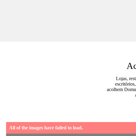
Ac
Lojas, res
escritórios
acolhem Domus
All of the images have failed to load.