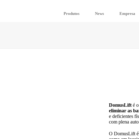
YOUR PERSONAL LIFT
Visit our new USA website
Produtos
News
Empresa
DomusLift
é o
eliminar as ba
e deficientes f
com plena aut
O DomusLift é