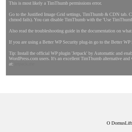
This is most likely a TimThumb permissions error.
Go to the Justified Image Grid settings, TimThumb & CDN tab. Click
chmod fails). You can disable TimThumb with the 'Use TimThumb' 
Also read the troubleshooting guide in the documentation on what e
If you are using a Better WP Security plug-in go to the Better WP
Tip: Install the official WP plugin 'Jetpack' by Automattic and en
WordPress.com users. It's an excellent TimThumb alternative and wi
at:
jetpack.me
O DomusLift e