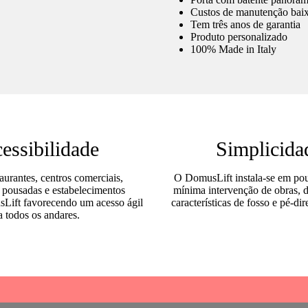
Custos de manutenção bai
Tem três anos de garantia
Produto personalizado
100% Made in Italy
essibilidade
Simplicida
taurantes, centros comerciais,
O DomusLift instala-se em po
, pousadas e estabelecimentos
mínima intervenção de obras, d
Lift favorecendo um acesso ágil
características de fosso e pé-dir
a todos os andares.