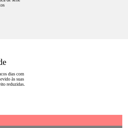
xos
de
ucos dias com
evido às suas
eito reduzidas.