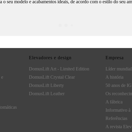
a o seu modelo e acabamentos ideais, de acordo com o estilo do seu am
Elevadores e design
Empresa
DomusLift Art - Limited Edition
Líder mundial
 e
DomusLift Crystal Clear
A história
DomusLift Liberty
50 anos de I
DomusLift Leather
Os reconheci
A fábrica
tomáticas
Informativo à
Referências
A revista Elev