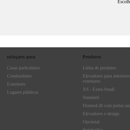
Escolh
soluçaos para
Produtos
Casas particulares
Linha de produtos
Condomínios
Elevadores para interiores
exteriores
Exteriores
XS - Extra-Small
Lugares públicos
Standard
DomusLift com portas au
Elevadores e design
Opcional
Instalações