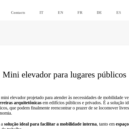
IT
EN
FR
D
Contacts
IT
EN
FR
DE
ES
Mini elevador para lugares públicos
 mini elevador projetado para atender às necessidades de mobilidade ver
rreiras arquitetônicas
em edifícios públicos e privados. É a solução id
ísicos, que podem finalmente reencontrar o prazer de se locomover livre
onomia.
 a
solução ideal para facilitar a mobilidade interna
, tanto em
espaço