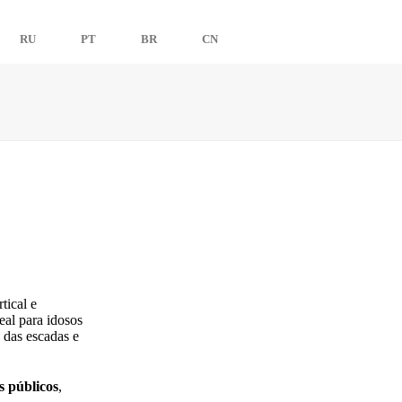
E
ES
RU
PT
BR
CN
RU
PT
BR
CN
tical e
eal para idosos
s das escadas e
s públicos
,