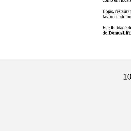
como em locais
Lojas, restaura
favorecendo um 
Flexibilidade d
do
DomusLift
.
10