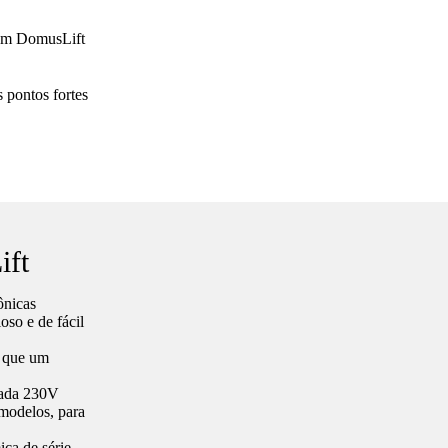
lhem DomusLift
s pontos fortes
ift
ônicas
so e de fácil
 que um
mada 230V
modelos, para
ca de série