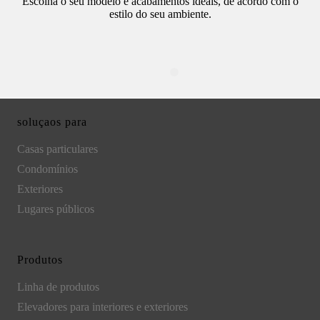
Escolha o seu modelo e acabamentos ideais, de acordo com o
estilo do seu ambiente.
soluçaos para
Casas particulares
Condomínios
Exteriores
Lugares públicos
Produtos
Linha de produtos
Elevadores para interiores e exteriores