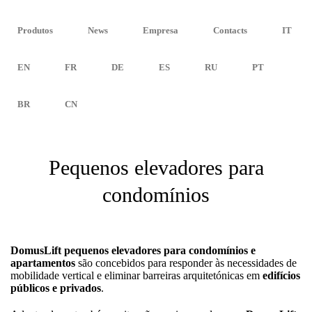
YOUR PERSONAL LIFT
Visit our new USA website
IT
EN
FR
DE
ES
RU
PT
BR
CN
Produtos
News
Empresa
Contacts
IT
EN
FR
DE
ES
RU
PT
BR
CN
Pequenos elevadores para
condomínios
DomusLift pequenos elevadores para condomínios e
apartamentos
são concebidos para responder às necessidades de
mobilidade vertical e eliminar barreiras arquitetónicas em
edifícios
públicos e privados
.