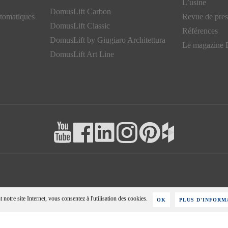
L’usine
DomusLift Carbon
tomatiques
Revue de pres
DomusLift Classic
Références
DomusLift by Giugiaro Architettura
Le magazine E
DomusLift Art Line
t notre site Internet, vous consentez à l'utilisation des cookies.
OK
PLUS D'INFORM