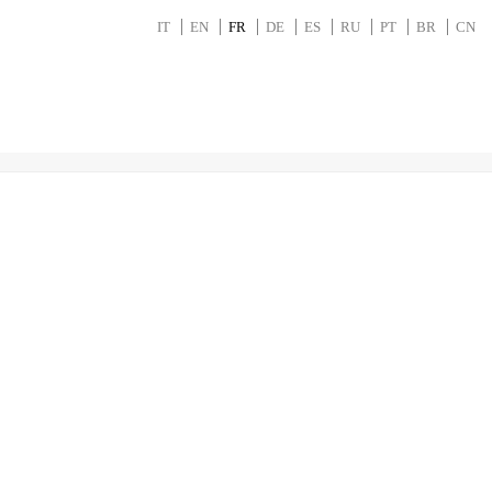
IT
EN
FR
DE
ES
RU
PT
BR
CN