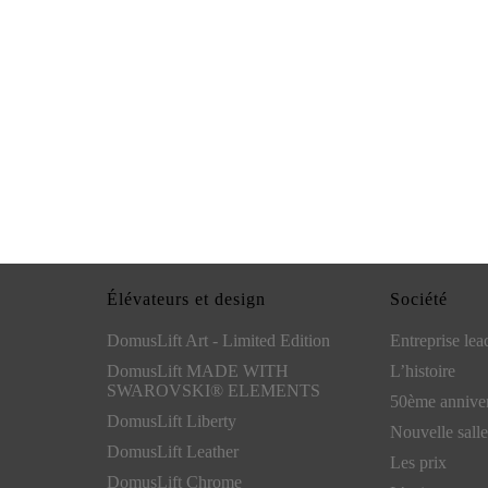
Élévateurs et design
Société
DomusLift Art - Limited Edition
Entreprise lea
DomusLift MADE WITH
L’histoire
SWAROVSKI® ELEMENTS
50ème anniver
DomusLift Liberty
Nouvelle salle
DomusLift Leather
Les prix
DomusLift Chrome