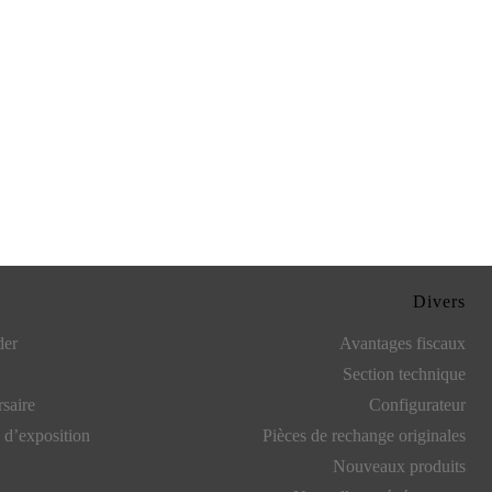
Divers
der
Avantages fiscaux
Section technique
saire
Configurateur
 d’exposition
Pièces de rechange originales
Nouveaux produits