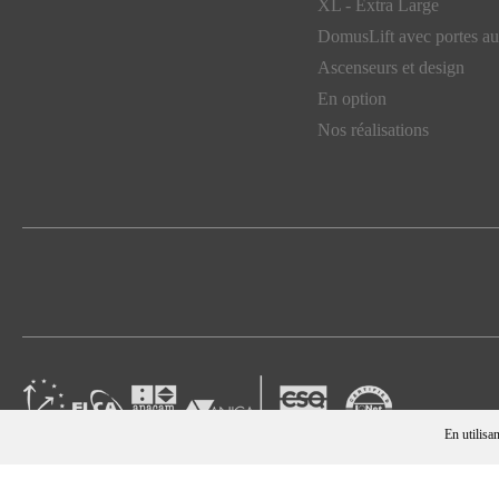
XL - Extra Large
DomusLift avec portes au
Ascenseurs et design
En option
Nos réalisations
En utilisan