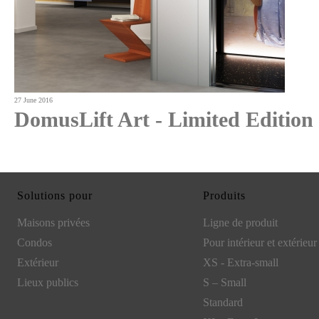
27 June 2016
DomusLift Art - Limited Edition
Solutions pour
Produits
Maisons privées
Ligne de produit
Condos
Pour intérieur et extérieur
Extérieur
XS - Extra-small
Lieux publics
S – Small
Standard