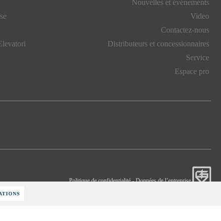
Nouvelles et événements
se
Video
Contactez-nous
levatori
Distributeurs et concessionnaires
Service
Espace pro
Politique de confidentialité
-
Données de l’entreprise
ATIONS