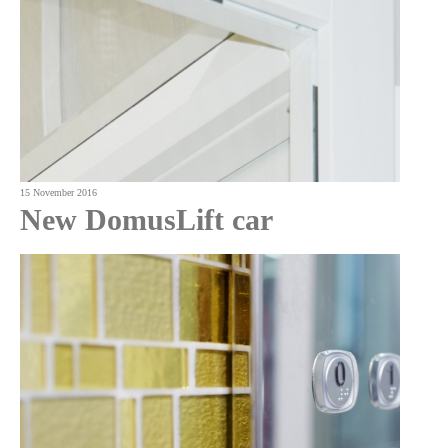
15 November 2016
New DomusLift car