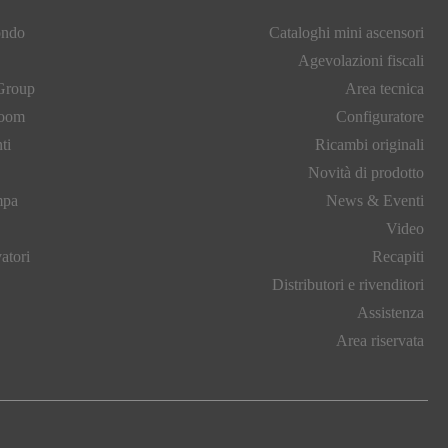
ondo
Cataloghi mini ascensori
Agevolazioni fiscali
Group
Area tecnica
room
Configuratore
ti
Ricambi originali
Novità di prodotto
mpa
News & Eventi
Video
vatori
Recapiti
Distributori e rivenditori
Assistenza
Area riservata