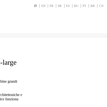
IT
EN
FR
DE
ES
RU
PT
BR
CN
-large
bine grandi
rchitettoniche
e
rice
funziona