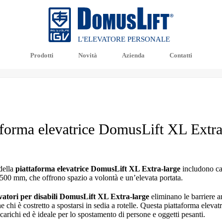
L'ELEVATORE PERSONALE
Prodotti
Novità
Azienda
Contatti
aforma elevatrice DomusLift XL Extra
della
piattaforma elevatrice DomusLift XL Extra-large
includono ca
500 mm, che offrono spazio a volontà e un’elevata portata.
vatori per disabili DomusLift XL
Extra-large
eliminano le
barriere a
 chi è costretto a spostarsi in sedia a rotelle. Questa
piattaforma elevat
carich
i ed è ideale per lo spostamento di persone e oggetti pesanti.