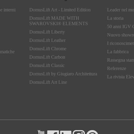
e interni
DomusLift Art - Limited Edition
Leader nel m
DomusLift MADE WITH
La storia
SWAROVSKI® ELEMENTS
50 anni IGV 
DomusLift Liberty
Nuovo show
DomusLift Leather
I riconoscimen
DomusLift Chrome
omatiche
La fabbrica
DomusLift Carbon
Rassegna sta
DomusLift Classic
Referenze
DomusLift by Giugiaro Architettura
La rivista Ele
DomusLift Art Line