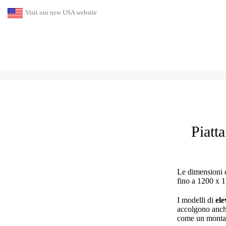
Visit our new USA website
Piatt
Le dimensioni 
fino a 1200 x 1
I modelli di
ele
accolgono anche
come un
monta