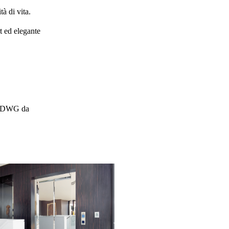
à di vita.
t
ed elegante
ile DWG da